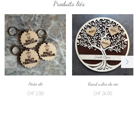
Produits liés
Porte clé
Rond arbre de vie
CHF
2.90
CHF
24.90