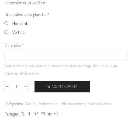
dimension environ 20cm
Orientation de la planche
*
Horizontal
Vertical
Votre idée
*
Veuillez écrire ce que vous souhaitez comme texte ou image, donnez nous un
maximum d'information
AJOUTER AU PANIER
Catégories:
Cuisine
,
Événements
,
Fête des mères
,
Maison & déco
Partager: