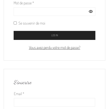
Mot de passe
*
Se souvenir de moi
LOG IN
Vous avez perdu votre mot de passe?
S'inscrire
Email
*