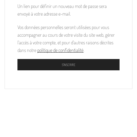
Un lien pour définir un nouveau mot de passe sera
envoyé à votre adresse e-mail.
Vos données personnelles seront utilisées pour vous
accompagner au cours de votre visite du site web, gérer
l’accès à votre compte, et pour d’autres raisons décrites
dans notre
politique de confidentialité
.
S'INSCRIRE