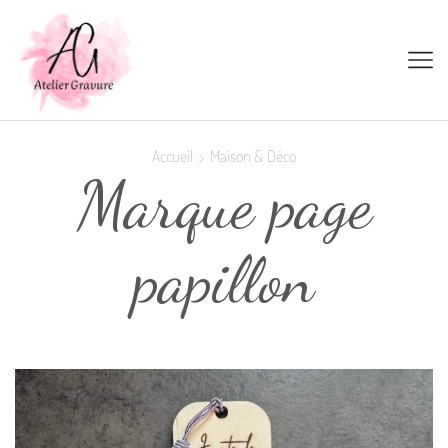
Accueil
Maison & Déco
Marque page
papillon