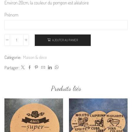
Environ 20cm, la couleur du pompon est aléatoire
Prénom
AJOUTER AU PANIER
Catégorie:
Maison & déco
Partager:
Produits liés