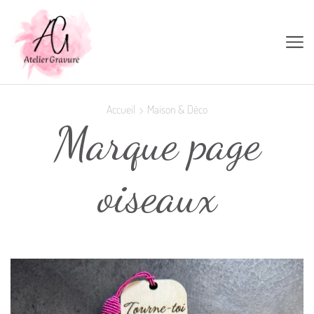
Accueil
Maison & Déco
Marque page
oiseaux