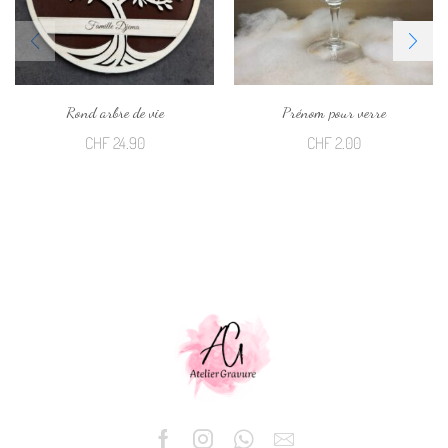
Rond arbre de vie
Prénom pour verre
CHF
24.90
CHF
2.00