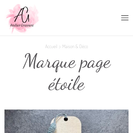
Accueil
Maison & Déco
Marque page
étoile