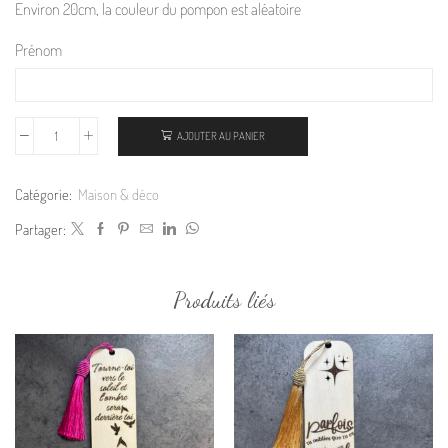
Environ 20cm, la couleur du pompon est aléatoire
Prénom
AJOUTER AU PANIER
Catégorie:
Maison & déco
Partager:
Produits liés