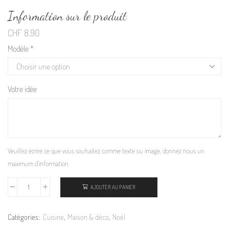
Information sur le produit
CHF
8.90
Modèle
*
Votre idée
Veuillez écrire ce que vous souhaitez comme texte ou image, donnez nous un
maximum d'information
AJOUTER AU PANIER
Catégories:
Cuisine
,
Maison & déco
,
Noël