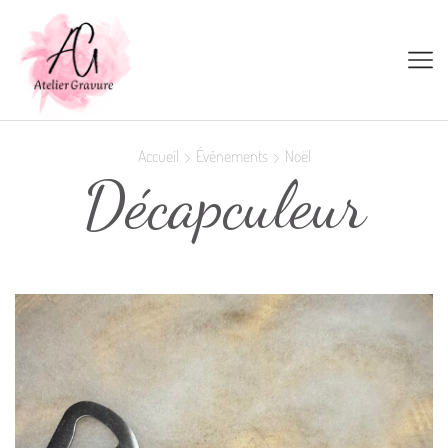
Accueil
Événements
Noël
Décapculeur