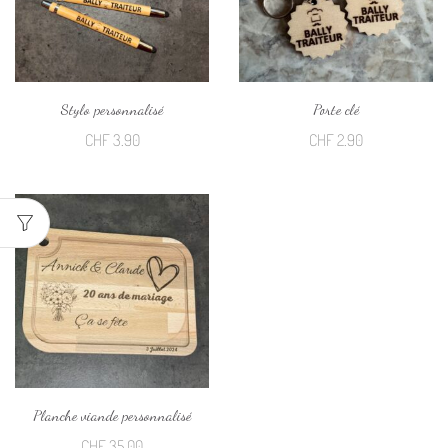
Stylo personnalisé
Porte clé
CHF
3.90
CHF
2.90
Planche viande personnalisé
CHF
35.00